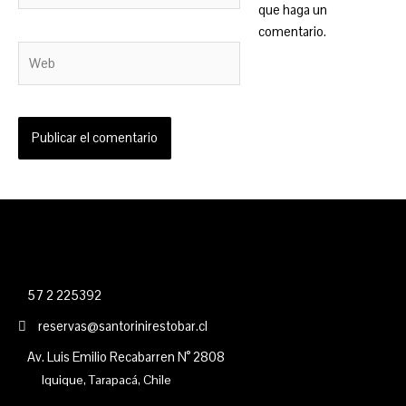
que haga un
comentario.
Web
57 2 225392
reservas@santorinirestobar.cl
Av. Luis Emilio Recabarren N° 2808
Iquique, Tarapacá, Chile