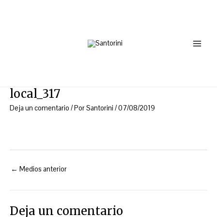
Ir
Navegación
Main
al
de
Menu
contenido
entradas
local_317
Deja un comentario
/ Por
Santorini
/
07/08/2019
←
Medios anterior
Deja un comentario