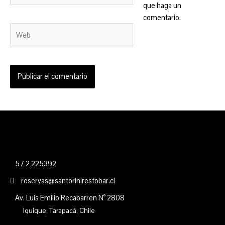
que haga un
comentario.
Web
57 2 225392
reservas@santorinirestobar.cl
Av. Luis Emilio Recabarren N° 2808
Iquique, Tarapacá, Chile