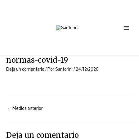
Ir
Navegación
Main
al
de
Menu
contenido
entradas
normas-covid-19
Deja un comentario
/ Por
Santorini
/
24/12/2020
←
Medios anterior
Deja un comentario