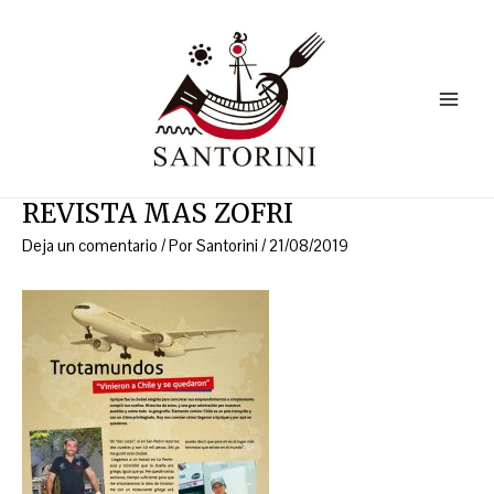
Ir
Navegación
Main
al
de
Menu
contenido
entradas
REVISTA MAS ZOFRI
Deja un comentario
/ Por
Santorini
/
21/08/2019