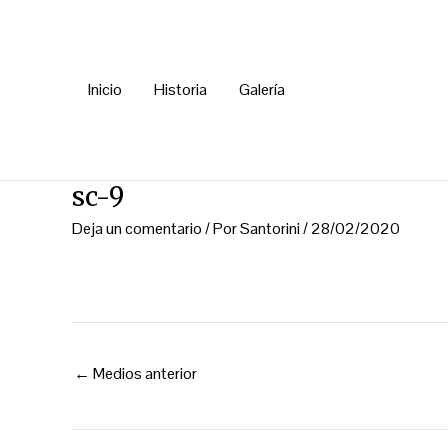
Ir
Navegación
al
de
contenido
entradas
Inicio
Historia
Galería
sc-9
Deja un comentario
/ Por
Santorini
/
28/02/2020
←
Medios anterior