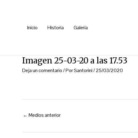
Ir
Navegación
al
de
contenido
entradas
Inicio
Historia
Galería
Imagen 25-03-20 a las 17.53
Deja un comentario
/ Por
Santorini
/
25/03/2020
←
Medios anterior