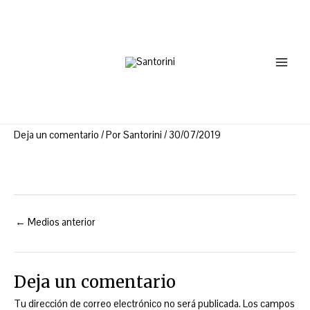
Ir
Navegación
Main
al
de
Menu
contenido
entradas
Deja un comentario
/ Por
Santorini
/
30/07/2019
←
Medios anterior
Deja un comentario
Tu dirección de correo electrónico no será publicada.
Los campos