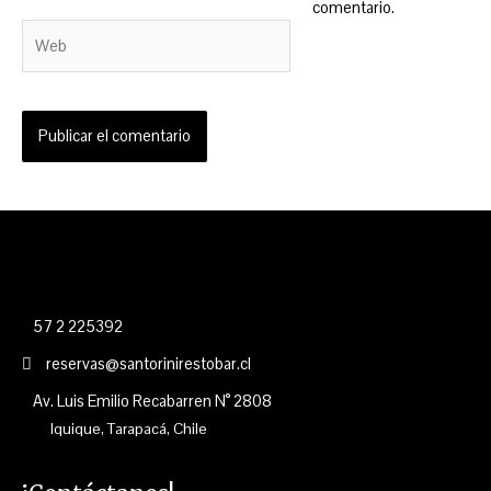
comentario.
Web
57 2 225392
reservas@santorinirestobar.cl
Av. Luis Emilio Recabarren N° 2808
Iquique, Tarapacá, Chile