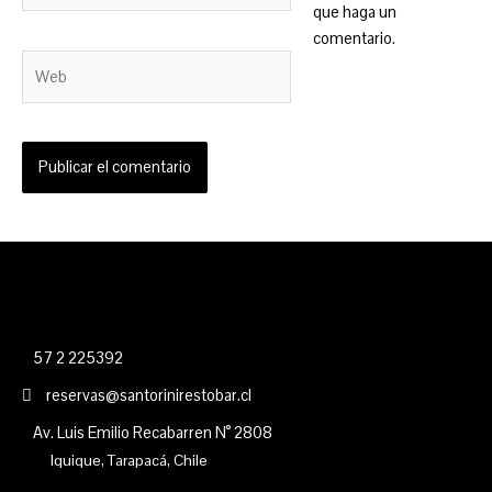
que haga un
comentario.
Web
57 2 225392
reservas@santorinirestobar.cl
Av. Luis Emilio Recabarren N° 2808
Iquique, Tarapacá, Chile