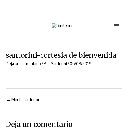
Ir
Navegación
Main
al
de
Menu
contenido
entradas
santorini-cortesia de bienvenida
Deja un comentario
/ Por
Santorini
/
06/08/2019
←
Medios anterior
Deja un comentario