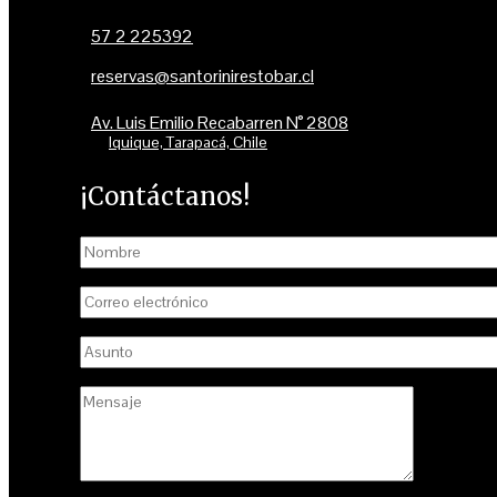
57 2 225392
reservas@santorinirestobar.cl
Av. Luis Emilio Recabarren N° 2808
Iquique, Tarapacá, Chile
¡Contáctanos!