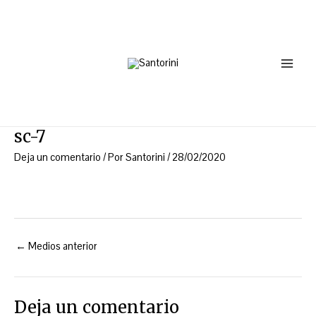
Ir
Navegación
Main
al
de
Menu
contenido
entradas
sc-7
Deja un comentario
/ Por
Santorini
/
28/02/2020
←
Medios anterior
Deja un comentario