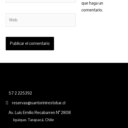
que haga un
comentario.
Web
57 2 225392
reservas@santorinirestobar.cl
Av. Luis Emilio Recabarren N° 2808
Iquique, Tarapacá, Chile